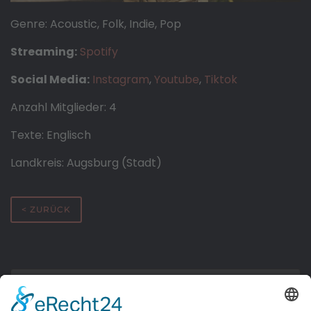
Genre: Acoustic, Folk, Indie, Pop
Streaming:
Spotify
Social Media:
Instagram
,
Youtube
,
Tiktok
Anzahl Mitglieder: 4
Texte: Englisch
Landkreis: Augsburg (Stadt)
< ZURÜCK
Allgemeine Informationen